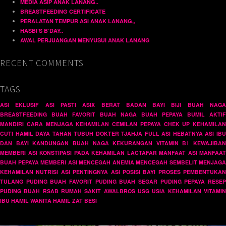
MEDIA ASIP ANAK LANANG..
BREASTFEEDING CERTIFICATE
PERALATAN TEMPUR ASI ANAK LANANG,,
HASBI’S B’DAY..
AWAL PERJUANGAN MENYUSUI ANAK LANANG
RECENT COMMENTS
TAGS
ASI EKLUSIF
ASI PASTI
ASIX
BERAT BADAN BAYI
BIJI BUAH NAG
BREASTFEEDING
BUAH FAVORIT
BUAH NAGA
BUAH PEPAYA
BUMIL AKTIF
MANDIRI
CARA MENJAGA KEHAMILAN
CEMILAN PEPAYA
CHEK UP KEHAMILAN
CUTI HAMIL
DAYA TAHAN TUBUH
DOKTER TJAHJA
FULL ASI
HEBATNYA ASI
IB
DAN BAYI
KANDUNGAN BUAH NAGA
KEKURANGAN VITAMIN B1
KEWAJIBAN
MEMBERI ASI
KONSTIPASI PADA KEHAMILAN
LACTAFAR
MANFAAT ASI
MANFAAT
BUAH PEPAYA
MEMBERI ASI
MENCEGAH ANEMIA
MENCEGAH SEMBELIT
MENJAGA
KEHAMILAN
NUTRISI ASI
PENTINGNYA ASI
POSISI BAYI
PROSES PEMBENTUKAN
TULANG
PUDING BUAH FAVORIT
PUDING BUAH SEGAR
PUDING PEPAYA
RESE
PUDING BUAH
RSAB
RUMAH SAKIT AWALBROS
USG
USIA KEHAMILAN
VITAMI
IBU HAMIL
WANITA HAMIL
ZAT BESI