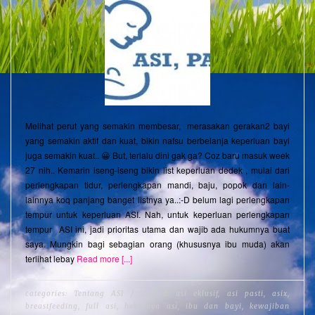
Melihat perut yang semakin membesar, merasakan gerakan2 bayi
yang semakin aktif dan kuat, bikin nafsu berbelanja keperluan bayi
juga semakin kuat.. 😀 But, terlalu dini gak ga? Coz baru masuk week
27 nih.. Kemarin iseng-iseng bikin list keperluan dedek , mulai dari
perlengkapan tidur, perlengkapan mandi, baju, popok dan lain-
lainnya koq panjang banget listnya ya..:-D belum lagi perlengkapan
tempur untuk keperluan ASI. Nah, untuk keperluan perlengkapan
tempur ASI ini, jadi prioritas utama dan wajib ada hukumnya buat
saya. Mungkin bagi sebagian orang (khususnya ibu muda) akan
terlihat lebay
Read more [...]
categories:
Tentang ASI
/ tagged:
asi eklusif
,
asi pasti
,
asix
,
breastfeeding
,
full asi
,
hebatnya asi
,
ibu dan bayi
,
kewajiban