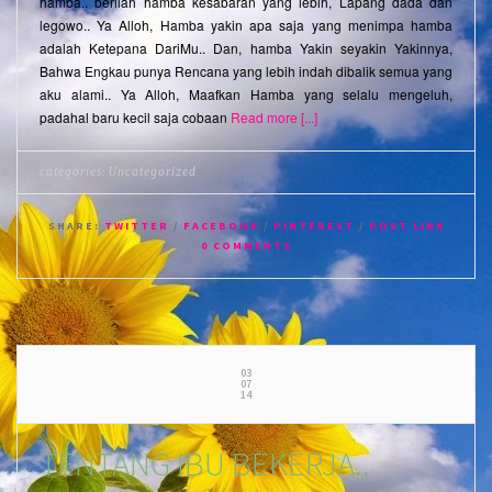
hamba.. berilah hamba kesabaran yang lebih, Lapang dada dan
legowo.. Ya Alloh, Hamba yakin apa saja yang menimpa hamba
adalah Ketepana DariMu.. Dan, hamba Yakin seyakin Yakinnya,
Bahwa Engkau punya Rencana yang lebih indah dibalik semua yang
aku alami.. Ya Alloh, Maafkan Hamba yang selalu mengeluh,
padahal baru kecil saja cobaan
Read more [...]
categories:
Uncategorized
SHARE:
TWITTER
/
FACEBOOK
/
PINTEREST
/
POST LINK
0 COMMENTS
03
07
14
TENTANG IBU BEKERJA..