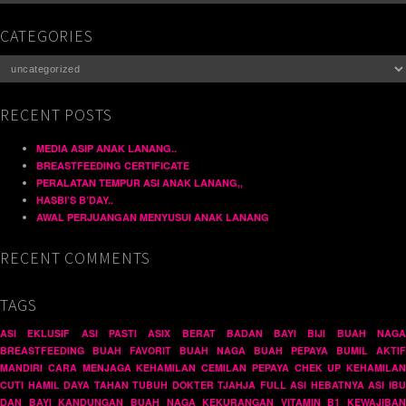
CATEGORIES
Categories
RECENT POSTS
MEDIA ASIP ANAK LANANG..
BREASTFEEDING CERTIFICATE
PERALATAN TEMPUR ASI ANAK LANANG,,
HASBI’S B’DAY..
AWAL PERJUANGAN MENYUSUI ANAK LANANG
RECENT COMMENTS
TAGS
ASI EKLUSIF
ASI PASTI
ASIX
BERAT BADAN BAYI
BIJI BUAH NAG
BREASTFEEDING
BUAH FAVORIT
BUAH NAGA
BUAH PEPAYA
BUMIL AKTIF
MANDIRI
CARA MENJAGA KEHAMILAN
CEMILAN PEPAYA
CHEK UP KEHAMILAN
CUTI HAMIL
DAYA TAHAN TUBUH
DOKTER TJAHJA
FULL ASI
HEBATNYA ASI
IB
DAN BAYI
KANDUNGAN BUAH NAGA
KEKURANGAN VITAMIN B1
KEWAJIBAN