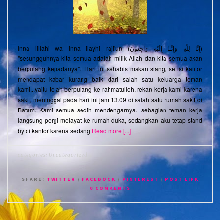
Inna lillahi wa inna ilayhi raji'un (إِنَّا لِلّهِ وَإِنَّـا إِلَيْهِ رَاجِعونَ)
"sesungguhnya kita semua adalah milik Allah dan kita semua akan
berpulang kepadanya".. Hari ini sehabis makan siang, se isi kantor
mendapat kabar kurang baik dari salah satu keluarga teman
kami...yaitu telah berpulang ke rahmatulloh, rekan kerja kami karena
sakit, meninggal pada hari ini jam 13.09 di salah satu rumah sakit di
Batam. Kami semua sedih mendengarnya.. sebagian teman kerja
langsung pergi melayat ke rumah duka, sedangkan aku tetap stand
by di kantor karena sedang
Read more [...]
categories:
Uncategorized
SHARE:
TWITTER
/
FACEBOOK
/
PINTEREST
/
POST LINK
0 COMMENTS