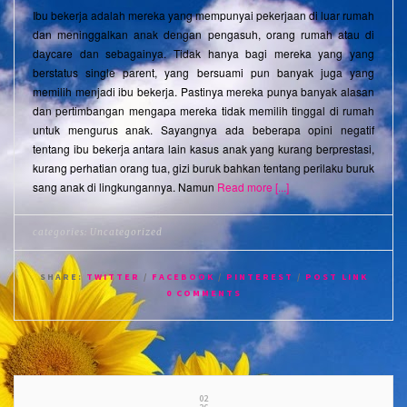
Ibu bekerja adalah mereka yang mempunyai pekerjaan di luar rumah
dan meninggalkan anak dengan pengasuh, orang rumah atau di
daycare dan sebagainya. Tidak hanya bagi mereka yang yang
berstatus single parent, yang bersuami pun banyak juga yang
memilih menjadi ibu bekerja. Pastinya mereka punya banyak alasan
dan pertimbangan mengapa mereka tidak memilih tinggal di rumah
untuk mengurus anak. Sayangnya ada beberapa opini negatif
tentang ibu bekerja antara lain kasus anak yang kurang berprestasi,
kurang perhatian orang tua, gizi buruk bahkan tentang perilaku buruk
sang anak di lingkungannya. Namun
Read more [...]
categories:
Uncategorized
SHARE:
TWITTER
/
FACEBOOK
/
PINTEREST
/
POST LINK
0 COMMENTS
02