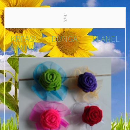
02
13
14
KREASI BUNGA FLANEL
CANTIK