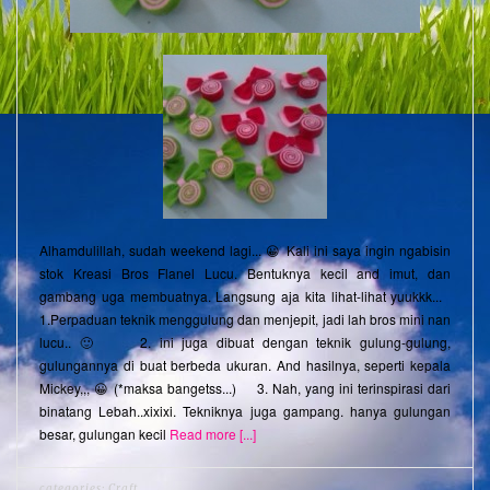
Alhamdulillah, sudah weekend lagi... 😀 Kali ini saya ingin ngabisin
stok Kreasi Bros Flanel Lucu. Bentuknya kecil and imut, dan
gambang uga membuatnya. Langsung aja kita lihat-lihat yuukkk...
1.Perpaduan teknik menggulung dan menjepit, jadi lah bros mini nan
lucu.. 🙂 2. ini juga dibuat dengan teknik gulung-gulung,
gulungannya di buat berbeda ukuran. And hasilnya, seperti kepala
Mickey,,, 😀 (*maksa bangetss...) 3. Nah, yang ini terinspirasi dari
binatang Lebah..xixixi. Tekniknya juga gampang. hanya gulungan
besar, gulungan kecil
Read more [...]
categories:
Craft