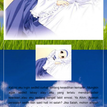
Kali ini aku ingin sedikit curhat..tentang kesedihan kemarin.. Mungkin
agak sedikit lebay atau aku yang terlalu mendramastisir
keadaan..atau aku sedang sangat labil emosi. Ya Alloh, Apakah
perasaan sedih dan sakit hati ini salah? Jika Salah, mohon ampun