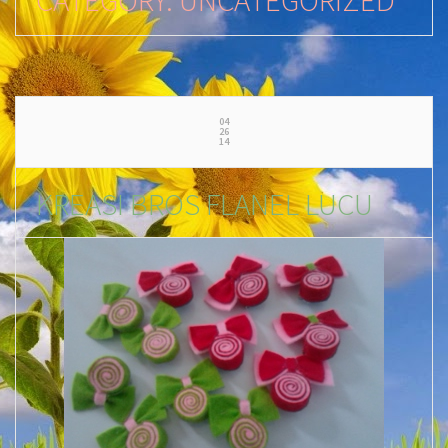
04
26
14
KREASI BROS FLANEL LUCU