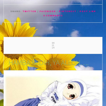
SHARE:
TWITTER
/
FACEBOOK
/
PINTEREST
/
POST LINK
0 COMMENTS
04
11
14
HAMBA SEDIH, YA ALLOH….