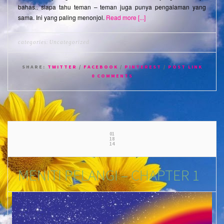
bahas.. siapa tahu teman – teman juga punya pengalaman yang
sama. Ini yang paling menonjol.
Read more [...]
categories:
Uncategorized
SHARE:
TWITTER
/
FACEBOOK
/
PINTEREST
/
POST LINK
0 COMMENTS
01
18
14
MENITI PELANGI – CHAPTER 1