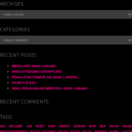
ARCHIVES
Archives
CATEGORIES
Categories
RECENT POSTS
MEDIA ASIP ANAK LANANG..
BREASTFEEDING CERTIFICATE
PERALATAN TEMPUR ASI ANAK LANANG,,
HASBI’S B’DAY..
AWAL PERJUANGAN MENYUSUI ANAK LANANG
RECENT COMMENTS
TAGS
ASI EKLUSIF
ASI PASTI
ASIX
BERAT BADAN BAYI
BIJI BUAH NAG
BREASTFEEDING
BUAH FAVORIT
BUAH NAGA
BUAH PEPAYA
BUMIL AKTIF