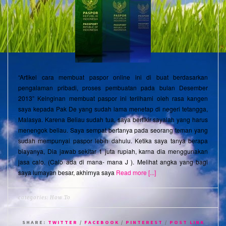
“Artikel cara membuat paspor online ini di buat berdasarkan
pengalaman pribadi, proses pembuatan pada bulan Desember
2013” Keinginan membuat paspor ini terilhami oleh rasa kangen
saya kepada Pak De yang sudah lama menetap di negeri tetangga,
Malasya. Karena Beliau sudah tua, saya berfikir sayalah yang harus
menengok beliau. Saya sempat bertanya pada seorang teman yang
sudah mempunyai paspor lebih dahulu. Ketika saya tanya berapa
biayanya, Dia jawab sekitar 1 juta rupiah, karna dia menggunakan
jasa calo. (Calo ada di mana- mana J ). Melihat angka yang bagi
saya lumayan besar, akhirnya saya
Read more [...]
categories:
How To
SHARE:
TWITTER
/
FACEBOOK
/
PINTEREST
/
POST LINK