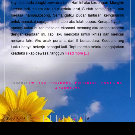
kayuh sepeda Jengki berwarna biru. Hari ini aku kesiangan. Mungkin
karena tadi malam aku tidur terlalu larut. Sudah seminggu ini aku
merasa hampa,kosong. Semangatku pudar lantaran keinginanku
untuk memakai seragam putih abu-abu telah pupus. Kenapa? yach,,,
apalagi kalau bukan masalah ekonomi. memang aku sangat kecewa
dengan keadaan ini. Tapi aku mencoba untuk ikhlas dan mencari
rencana lain. Aku anak pertama dari 5 bersaudara. Kedua orang
tuaku hanya bekerja sebagai kuli. Tapi mereka selalu mengajarkan
keadaku sikap dewasa, tangguh
Read more [...]
categories:
Cerbung
SHARE:
TWITTER
/
FACEBOOK
/
PINTEREST
/
POST LINK
0 COMMENTS
Page 6 of 6
« First
«
...
2
3
4
5
6