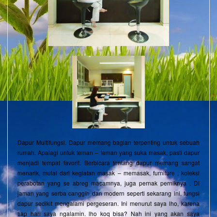
Dapur Multifungsi. Dapur memang bagian terpenting untuk sebuah
rumah. Apalagi untuk teman – teman yang suka masak, pasti dapur
menjadi tempat favorit. Berbicara tentang dapur memang sangat
menarik, mulai dari kegiatan masak – memasak, furniture , koleksi
perabotan yang se abreg macamnya, juga pernak perniknya . Di
jaman yang serba canggih dan modern seperti sekarang ini, fungsi
dapur sedikit mengalami pergeseran. Ini menurut saya lho, karena
tiap hari saya ngalamin. lho koq bisa? Nah ini yang akan saya